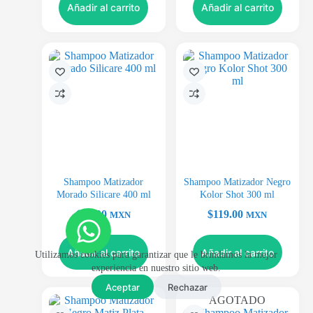
Añadir al carrito
Añadir al carrito
Shampoo Matizador
Shampoo Matizador Negro
Morado Silicare 400 ml
Kolor Shot 300 ml
$
99.00
$
119.00
MXN
MXN
Añadir al carrito
Añadir al carrito
Utilizamos cookies para garantizar que le brindamos la mejor
experiencia en nuestro sitio web.
Aceptar
Rechazar
AGOTADO