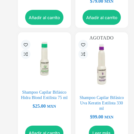
$
79.00
MXN
Añadir al carrito
Añadir al carrito
AGOTADO
Shampoo Capilar Bifásico
Hidra Blond Estilista 75 ml
Shampoo Capilar Bifásico
Uva Keratin Estilista 330
$
25.00
MXN
ml
$
99.00
MXN
Añadir al carrito
Leer más