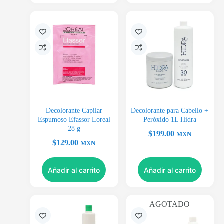
Decolorante Capilar
Decolorante para Cabello +
Espumoso Efassor Loreal
Peróxido 1L Hidra
28 g
$
199.00
MXN
$
129.00
MXN
Añadir al carrito
Añadir al carrito
AGOTADO