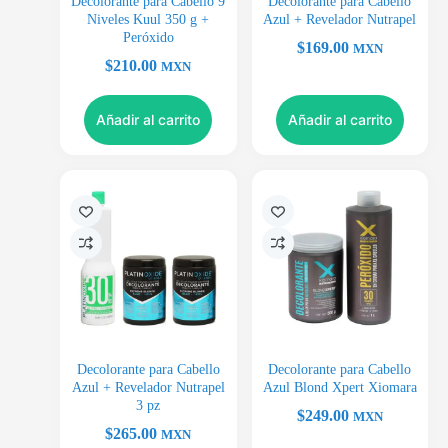
Decolorante para Cabello 9
Decolorante para Cabello
Niveles Kuul 350 g +
Azul + Revelador Nutrapel
Peróxido
$
169.00
MXN
$
210.00
MXN
Añadir al carrito
Añadir al carrito
Decolorante para Cabello
Decolorante para Cabello
Azul + Revelador Nutrapel
Azul Blond Xpert Xiomara
3 pz
$
249.00
MXN
$
265.00
MXN