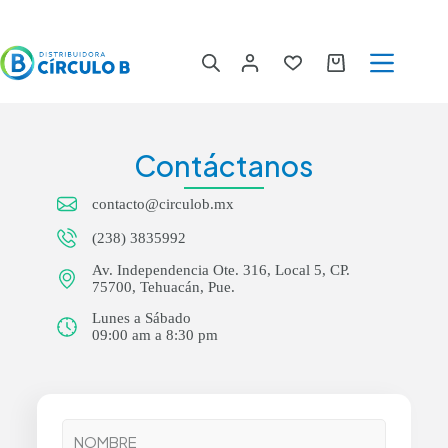
Saltar
al
contenido
Carro
de
compra
Contáctanos
contacto@circulob.mx
(238) 3835992
Av. Independencia Ote. 316, Local 5, CP.
75700, Tehuacán, Pue.
Lunes a Sábado
09:00 am a 8:30 pm