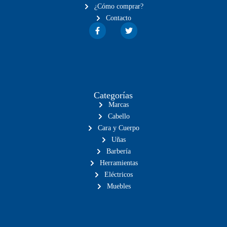
¿Cómo comprar?
Contacto
F
T
a
w
c
i
e
t
b
t
o
e
o
r
k
-
f
Categorías
Marcas
Cabello
Cara y Cuerpo
Uñas
Barbería
Herramientas
Eléctricos
Muebles