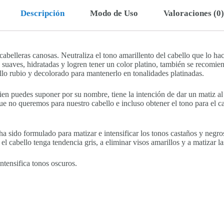
Descripción
Modo de Uso
Valoraciones (0)
belleras canosas. Neutraliza el tono amarillento del cabello que lo hace 
suaves, hidratadas y logren tener un color platino, también se recomiend
llo rubio y decolorado para mantenerlo en tonalidades platinadas.
n puedes suponer por su nombre, tiene la intención de dar un matiz al 
ue no queremos para nuestro cabello e incluso obtener el tono para el c
sido formulado para matizar e intensificar los tonos castaños y negros
l cabello tenga tendencia gris, a eliminar visos amarillos y a matizar la
intensifica tonos oscuros.