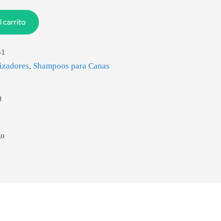
l carrito
31
izadores
,
Shampoos para Canas
9
go