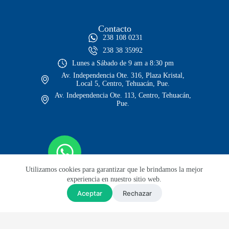
Contacto
238 108 0231
238 38 35992
Lunes a Sábado de 9 am a 8:30 pm
Av. Independencia Ote. 316, Plaza Kristal,
Local 5, Centro, Tehuacán, Pue.
Av. Independencia Ote. 113, Centro, Tehuacán,
Pue.
Utilizamos cookies para garantizar que le brindamos la mejor
experiencia en nuestro sitio web.
Aceptar
Rechazar
© Todos los derechos reservados
Sitio web diseñado por Lars GH