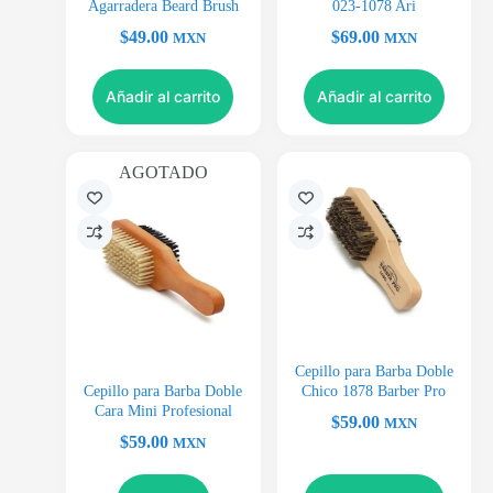
Agarradera Beard Brush
023-1078 Ari
$
49.00
$
69.00
MXN
MXN
Añadir al carrito
Añadir al carrito
AGOTADO
Cepillo para Barba Doble
Cepillo para Barba Doble
Chico 1878 Barber Pro
Cara Mini Profesional
$
59.00
MXN
$
59.00
MXN