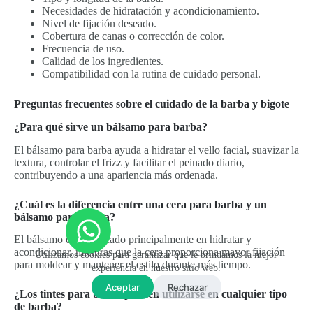
Necesidades de hidratación y acondicionamiento.
Nivel de fijación deseado.
Cobertura de canas o corrección de color.
Frecuencia de uso.
Calidad de los ingredientes.
Compatibilidad con la rutina de cuidado personal.
Preguntas frecuentes sobre el cuidado de la barba y bigote
¿Para qué sirve un bálsamo para barba?
El bálsamo para barba ayuda a hidratar el vello facial, suavizar la
textura, controlar el frizz y facilitar el peinado diario,
contribuyendo a una apariencia más ordenada.
¿Cuál es la diferencia entre una cera para barba y un
bálsamo para barba?
El bálsamo está enfocado principalmente en hidratar y
acondicionar, mientras que la cera proporciona mayor fijación
Utilizamos cookies para garantizar que le brindamos la mejor
para moldear y mantener el estilo durante más tiempo.
experiencia en nuestro sitio web.
Aceptar
Rechazar
¿Los tintes para barba pueden utilizarse en cualquier tipo
de barba?