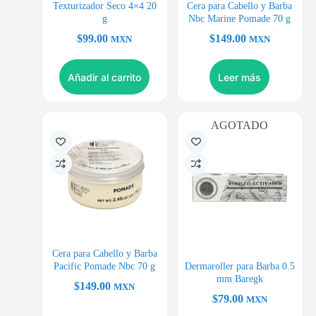
Texturizador Seco 4×4 20
Cera para Cabello y Barba
g
Nbc Marine Pomade 70 g
$
99.00
$
149.00
MXN
MXN
Añadir al carrito
Leer más
AGOTADO
Cera para Cabello y Barba
Pacific Pomade Nbc 70 g
Dermaroller para Barba 0.5
mm Baregk
$
149.00
MXN
$
79.00
MXN