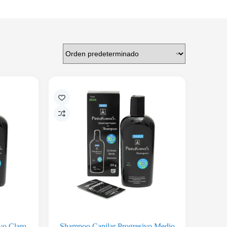
vo Claro
Shampoo Capilar Progresivo Medio