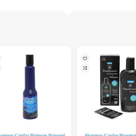
ampoo Capilar Platinum Nutrapel
Shampoo Capilar Progresi