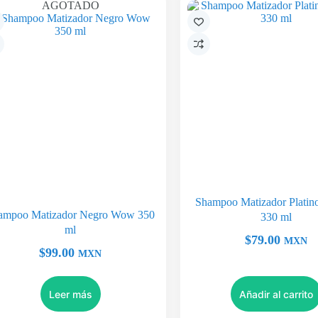
AGOTADO
Shampoo Matizador Platino 
ampoo Matizador Negro Wow 350
330 ml
ml
$
79.00
MXN
$
99.00
MXN
Leer más
Añadir al carrito