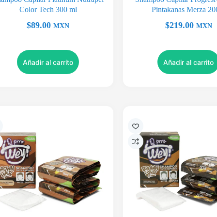
Color Tech 300 ml
Pintakanas Merza 20
$
89.00
$
219.00
MXN
MXN
Añadir al carrito
Añadir al carrito