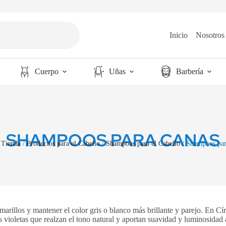
Inicio
Nosotros
Cuerpo
Uñas
Barbería
SHAMPOOS PARA CANAS
/
Tienda
/
Productos para el Cabello
/
Shampoos para el Cabello
/ Shampoos par
marillos y mantener el color gris o blanco más brillante y parejo. En
 violetas que realzan el tono natural y aportan suavidad y luminosidad a