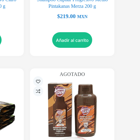
0 g
Pintakanas Merza 200 g
$
219.00
MXN
Añadir al carrito
AGOTADO