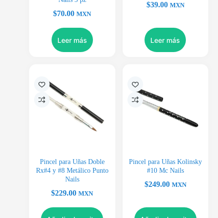
$
39.00
MXN
$
70.00
MXN
Leer más
Leer más
Pincel para Uñas Doble
Pincel para Uñas Kolinsky
Rx#4 y #8 Metálico Punto
#10 Mc Nails
Nails
$
249.00
MXN
$
229.00
MXN