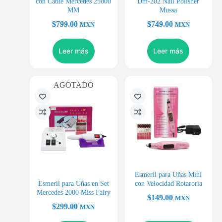
con Cable Mercedes 25000
Dm-202 Nail Polisher
MM
Mussa
$
799.00
$
749.00
MXN
MXN
Leer más
Leer más
AGOTADO
Esmeril para Uñas Mini
Esmeril para Uñas en Set
con Velocidad Rotaroria
Mercedes 2000 Miss Fairy
$
149.00
MXN
$
299.00
MXN