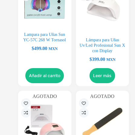
Lampara para Uñas Sun
YC-57C 268 W Tornasol
Lámpara para Uñas
Uv/Led Profesional Sun X
$
499.00
MXN
con Display
$
399.00
MXN
Añadir al carrito
Leer más
AGOTADO
AGOTADO