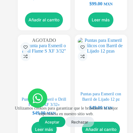
$
99.00
MXN
Añadir al carrito
Leer más
AGOTADO
Puntas para Esmeril con
Punta para Esmeril o Drill
Barril de Lijado 12 pz
Flame S XF 3/32»
$
49.00
Utilizamos cookies para garantizar que le brindamos la mejor
MXN
$
49.00
MXN
experiencia en nuestro sitio web.
Aceptar
Rechazar
Leer más
Añadir al carrito