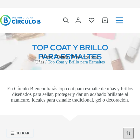
TOP COAT Y BRILLO
PARA ESMALTES
Inicio
/
Tienda
/
Productos para
Uñas
/ Top Coat y Brillo para Esmaltes
En Círculo B encontrarás top coat para esmalte de uñas y brillos
diseñados para sellar, proteger y dar un acabado brillante al
manicure. Ideales para esmalte tradicional, gel o decoración.
FILTRAR