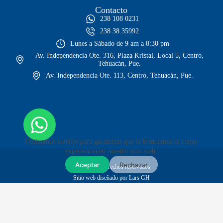
Contacto
238 108 0231
238 38 35992
Lunes a Sábado de 9 am a 8:30 pm
Av. Independencia Ote. 316, Plaza Kristal, Local 5, Centro,
Tehuacán, Pue.
Av. Independencia Ote. 113, Centro, Tehuacán, Pue.
Utilizamos cookies para garantizar que le brindamos la mejor
experiencia en nuestro sitio web.
Aceptar
Rechazar
© Todos los derechos reservados
Sitio web diseñado por Lars GH