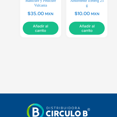
Manicure y Pedicure
Absorbente Iceberg 25
Vulcania
g
$
35.00
$
10.00
MXN
MXN
Añadir al
Añadir al
carrito
carrito