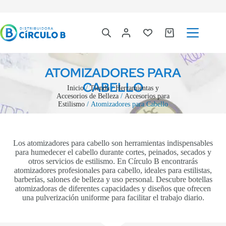
ATOMIZADORES PARA
CABELLO
Inicio
/
Tienda
/
Herramientas y
Accesorios de Belleza
/
Accesorios para
Estilismo
/ Atomizadores para Cabello
Los atomizadores para cabello son herramientas indispensables
para humedecer el cabello durante cortes, peinados, secados y
otros servicios de estilismo. En Círculo B encontrarás
atomizadores profesionales para cabello, ideales para estilistas,
barberías, salones de belleza y uso personal. Descubre botellas
atomizadoras de diferentes capacidades y diseños que ofrecen
una pulverización uniforme para facilitar el trabajo diario.