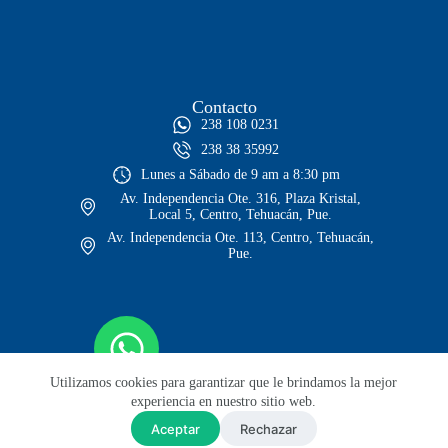
Contacto
238 108 0231
238 38 35992
Lunes a Sábado de 9 am a 8:30 pm
Av. Independencia Ote. 316, Plaza Kristal,
Local 5, Centro, Tehuacán, Pue.
Av. Independencia Ote. 113, Centro, Tehuacán,
Pue.
Utilizamos cookies para garantizar que le brindamos la mejor
experiencia en nuestro sitio web.
Aceptar
Rechazar
© Todos los derechos reservados