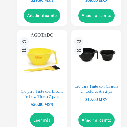
$
29.00
$
39.00
MXN
MXN
Añadir al carrito
Añadir al carrito
AGOTADO
Cio para Tinte con Charola
Cio para Tinte con Brocha
en Colores Ari 2 pz
Yellow Timco 2 pzas
$
17.00
MXN
$
20.00
MXN
Leer más
Añadir al carrito