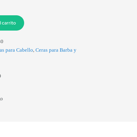
l carrito
80
as para Cabello
,
Ceras para Barba y
9
go