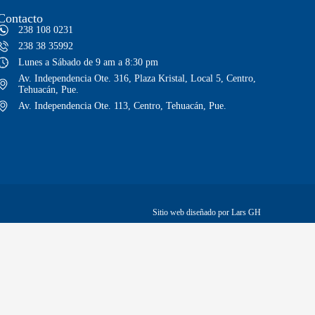
Contacto
238 108 0231
238 38 35992
Lunes a Sábado de 9 am a 8:30 pm
Av. Independencia Ote. 316, Plaza Kristal, Local 5, Centro,
Tehuacán, Pue.
Av. Independencia Ote. 113, Centro, Tehuacán, Pue.
Sitio web diseñado por Lars GH
s mayores a $1,999
Envíos a toda la república mexican