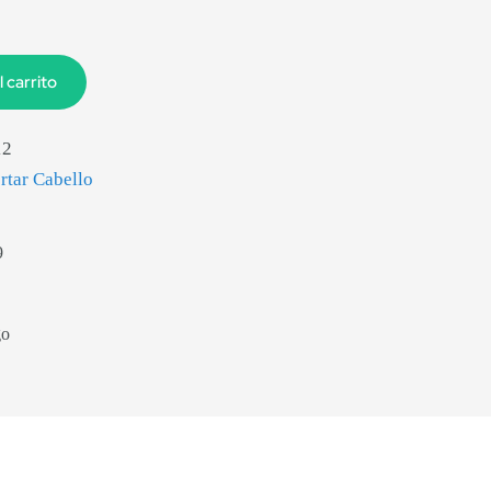
l carrito
12
ortar Cabello
9
go