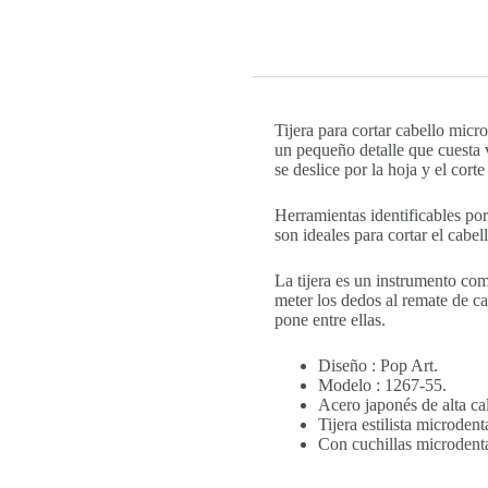
Tijera para cortar cabello micr
un pequeño detalle que cuesta v
se deslice por la hoja y el cort
Herramientas identificables por
son ideales para cortar el cabell
La tijera es un instrumento com
meter los dedos al remate de cad
pone entre ellas.
Diseño : Pop Art.
Modelo : 1267-55.
Acero japonés de alta ca
Tijera estilista microden
Con cuchillas microdenta