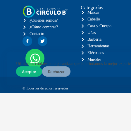
Categorías
Marcas
Cabello
¿Quiénes somos?
Cara y Cuerpo
¿Cómo comprar?
Uñas
Contacto
Barbería
Herramientas
Eléctricos
Muebles
Utilizamos cookies para garantizar que le brindamos la mejor experie
Aceptar
Rechazar
© Todos los derechos reservados
Envíos GRATIS en compras mayores a $1,999
Envíos 