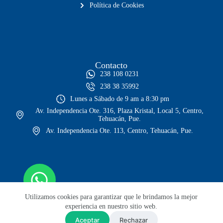
Política de Cookies
Contacto
238 108 0231
238 38 35992
Lunes a Sábado de 9 am a 8:30 pm
Av. Independencia Ote. 316, Plaza Kristal, Local 5, Centro,
Tehuacán, Pue.
Av. Independencia Ote. 113, Centro, Tehuacán, Pue.
Utilizamos cookies para garantizar que le brindamos la mejor
experiencia en nuestro sitio web.
Aceptar
Rechazar
© Todos los derechos reservados