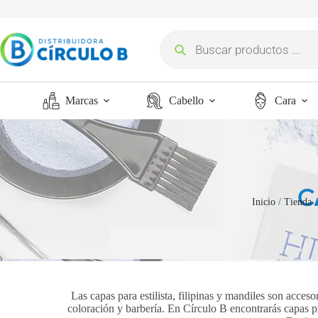
Marcas
Cabello
Cara
C
Inicio
/
Tienda
Las capas para estilista, filipinas y mandiles son acces
coloración y barbería. En Círculo B encontrarás capas pr