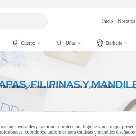
Inicio
Nosotros
Cuerpo
Uñas
Barbería
APAS, FILIPINAS Y MANDIL
/
Herramientas y Accesorios de Belleza
/
Accesorios para Estilismo
/ Capas, Fil
orios indispensables para brindar protección, higiene y una mejor present
ofesionales, cubridores, uniformes para estilistas y mandiles diseñados p