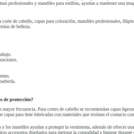
nas profesionales y mandiles para estilista, ayudan a mantener una ima
orte de cabello, capas para coloración, mandiles profesionales, filipina
emias de belleza.
abajo.
raciones.
emias.
barbería.
os de protección?
on mayor frecuencia. Para cortes de cabello se recomiendan capas ligera
r capas para tinte fabricadas con materiales que resistan el contacto c
ilista y los mandiles ayudan a proteger la vestimenta, además de ofrece
ros accesorios diseñados para mejorar la comodidad e higiene durante e