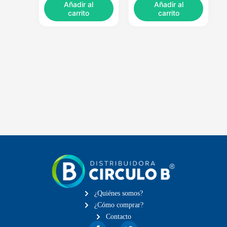
Añadir al
Añadir al
carrito
carrito
¿Quiénes somos?
¿Cómo comprar?
Contacto