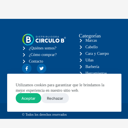
Categorías
Marcas
Cabello
¿Quiénes somos?
Cara y Cuerpo
¿Cómo comprar?
Uñas
Contacto
Barbería
Herramientas
Eléctricos
Utilizamos cookies para garantizar que le brindamos la
Muebles
mejor experiencia en nuestro sitio web.
Aceptar
Rechazar
© Todos los derechos reservados