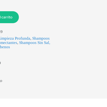
l carrito
39
impieza Profunda
,
Shampoos
umectantes
,
Shampoos Sin Sal,
abenos
9
go