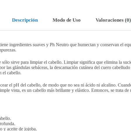
Descripción
Modo de Uso
Valoraciones (0)
ene ingredientes suaves y Ph Neutro que humectan y conservan el equili
mpurezas.
ólo sirve para limpiar el cabello. Limpiar significa que elimina la suc
por las glándulas sebáceas, la descamación cutánea del cuero cabelludo 
 el cabello.
ear el pH del cabello, de modo que no sea ni ácido ni alcalino. Cuando 
mple vista, es un cabello más brillante y elástico. Entonces, se trata de
abello.
rofunda.
o y aceite de jojoba.