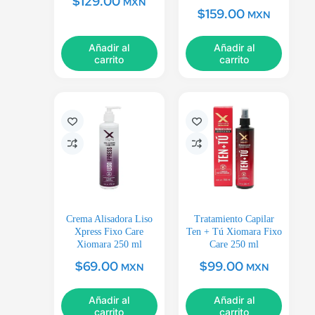
$
129.00
MXN
$
159.00
MXN
Añadir al
Añadir al
carrito
carrito
Crema Alisadora Liso
Tratamiento Capilar
Xpress Fixo Care
Ten + Tú Xiomara Fixo
Xiomara 250 ml
Care 250 ml
$
69.00
$
99.00
MXN
MXN
Añadir al
Añadir al
carrito
carrito