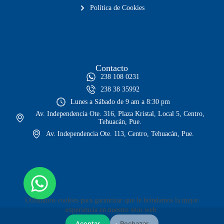
Política de Cookies
Contacto
238 108 0231
238 38 35992
Lunes a Sábado de 9 am a 8:30 pm
Av. Independencia Ote. 316, Plaza Kristal, Local 5, Centro,
Tehuacán, Pue.
Av. Independencia Ote. 113, Centro, Tehuacán, Pue.
Utilizamos cookies para garantizar que le brindamos la mejor
experiencia en nuestro sitio web.
Aceptar
Rechazar