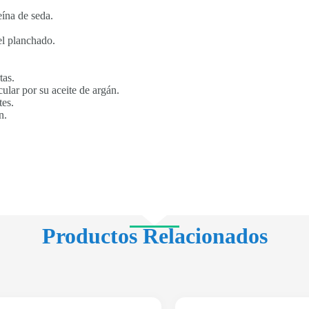
eína de seda.
 el planchado.
tas.
ular por su aceite de argán.
tes.
n.
Productos Relacionados