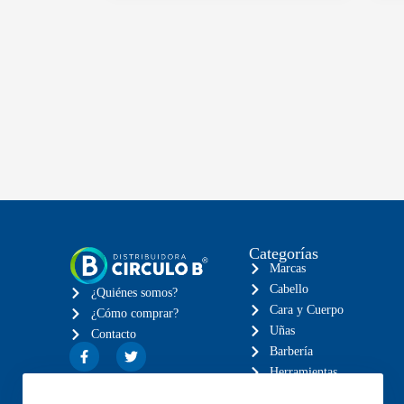
Categorías
Marcas
Cabello
¿Quiénes somos?
Cara y Cuerpo
¿Cómo comprar?
Uñas
Contacto
Barbería
Herramientas
Eléctricos