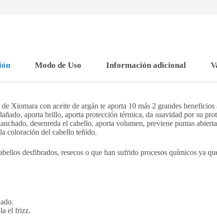
ión
Modo de Uso
Información adicional
V
e Xiomara con aceite de argán te aporta 10 más 2 grandes beneficios a 
 dañado, aporta brillo, aporta protección térmica, da suavidad por su pro
lanchado, desenreda el cabello, aporta volumen, previene puntas abierta
la coloración del cabello teñido.
cabellos desfibrados, resecos o que han sufrido procesos químicos ya que
ñado.
a el frizz.