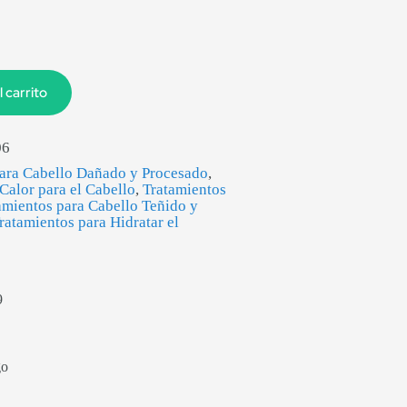
l carrito
06
para Cabello Dañado y Procesado
,
 Calor para el Cabello
,
Tratamientos
amientos para Cabello Teñido y
ratamientos para Hidratar el
9
go