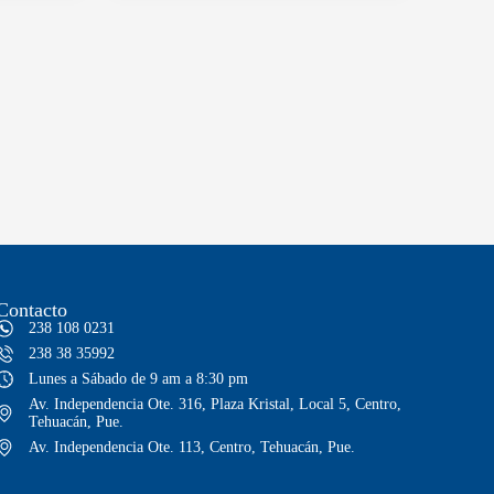
Contacto
238 108 0231
238 38 35992
Lunes a Sábado de 9 am a 8:30 pm
Av. Independencia Ote. 316, Plaza Kristal, Local 5, Centro,
Tehuacán, Pue.
Av. Independencia Ote. 113, Centro, Tehuacán, Pue.