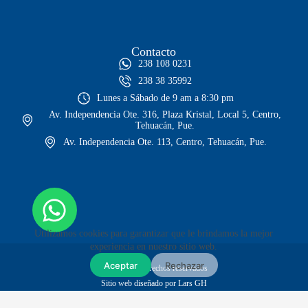
Contacto
238 108 0231
238 38 35992
Lunes a Sábado de 9 am a 8:30 pm
Av. Independencia Ote. 316, Plaza Kristal, Local 5, Centro,
Tehuacán, Pue.
Av. Independencia Ote. 113, Centro, Tehuacán, Pue.
Utilizamos cookies para garantizar que le brindamos la mejor
experiencia en nuestro sitio web.
Aceptar
Rechazar
© Todos los derechos reservados
Sitio web diseñado por Lars GH