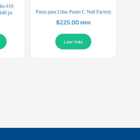
dra #10
Pinza para Uñas Punto C Nail Factory
440 pz
$
225.00
MXN
Leer más