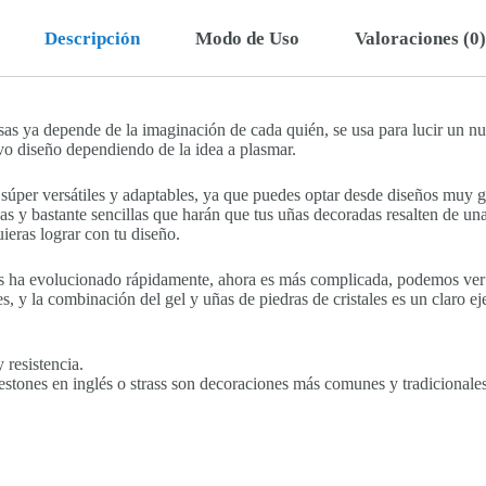
Descripción
Modo de Uso
Valoraciones (0)
s ya depende de la imaginación de cada quién, se usa para lucir un nu
o diseño dependiendo de la idea a plasmar.
n súper versátiles y adaptables, ya que puedes optar desde diseños muy 
ñas y bastante sencillas que harán que tus uñas decoradas resalten de u
uieras lograr con tu diseño.
ñas ha evolucionado rápidamente, ahora es más complicada, podemos v
s, y la combinación del gel y uñas de piedras de cristales es un claro e
y resistencia.
stones en inglés o strass son decoraciones más comunes y tradicionales e