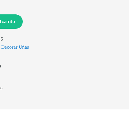
l carrito
25
a Decorar Uñas
9
go