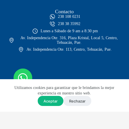
Contacto
238 108 0231
238 38 35992
Lunes a Sábado de 9 am a 8:30 pm
Av. Independencia Ote. 316, Plaza Kristal, Local 5, Centro,
Tehuacán, Pue.
Av. Independencia Ote. 113, Centro, Tehuacán, Pue.
Utilizamos cookies para garantizar que le brindamos la mejor
experiencia en nuestro sitio web.
Aceptar
Rechazar
© Todos los derechos reservados
Sitio web diseñado por Lars GH