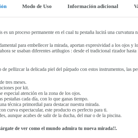
ión
Modo de Uso
Información adicional
V
s es un proceso permanente en el cual tu pestaña lucirá una curvatura 
damental para embellecer la mirada, aportan expresividad a los ojos y l
 ahora se usaban diferentes artilugios : desde el tradicional rizador has
de pellizcar la delicada piel del párpado con estos instrumentos, las pe
de tres meses.
ciones por kit.
e especial atención en la zona de los ojos.
las pestañas cada día, con lo que ganas tiempo.
una técnica primordial para destacar nuestra mirada.
on curva espectacular, este producto es perfecto para ti.
es, aunque acabes de salir de la ducha, del mar o de la piscina.
ncárgate de ver como el mundo admira tu nueva mirada!!.