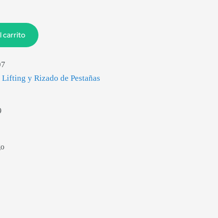
l carrito
07
 Lifting y Rizado de Pestañas
9
go