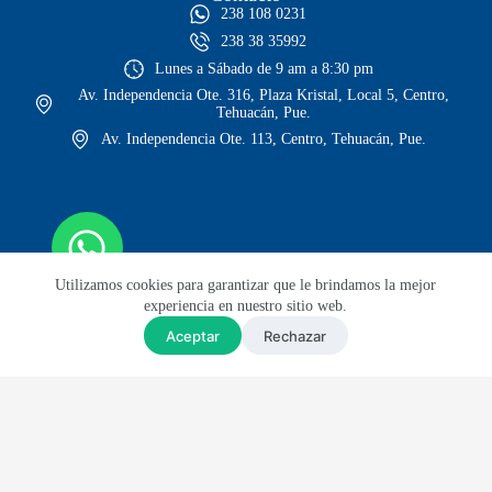
238 108 0231
238 38 35992
Lunes a Sábado de 9 am a 8:30 pm
Av. Independencia Ote. 316, Plaza Kristal, Local 5, Centro,
Tehuacán, Pue.
Av. Independencia Ote. 113, Centro, Tehuacán, Pue.
Utilizamos cookies para garantizar que le brindamos la mejor
experiencia en nuestro sitio web.
Aceptar
Rechazar
© Todos los derechos reservados
Sitio web diseñado por Lars GH