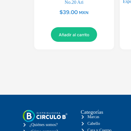
Espo
No.20 Ari
$
39.00
MXN
Añadir al carrito
Categorías
Marcas
Cabello
¿Quiénes somos?
Cara y Cuerpo