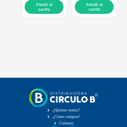
Añadir al
Añadir al
carrito
carrito
¿Quiénes somos?
¿Cómo comprar?
Contacto