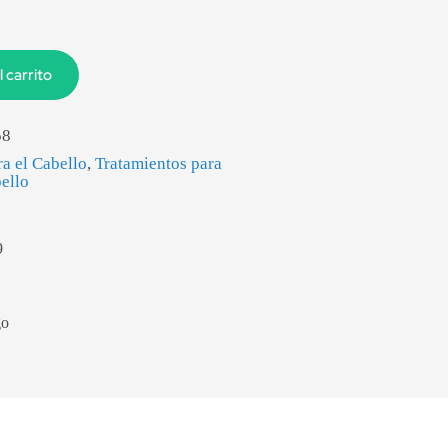
l carrito
58
ra el Cabello
,
Tratamientos para
bello
9
go