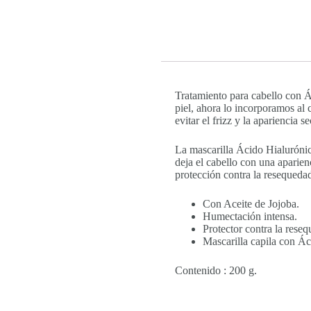
Tratamiento para cabello con Á
piel, ahora lo incorporamos al c
evitar el frizz y la apariencia s
La mascarilla Ácido Hialurónic
deja el cabello con una aparien
protección contra la resequeda
Con Aceite de Jojoba.
Humectación intensa.
Protector contra la rese
Mascarilla capila con Ác
Contenido : 200 g.