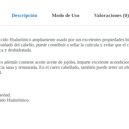
Descripción
Modo de Uso
Valoraciones (0)
cido Hialurónico ampliamente usado por sus excelentes propiedades hid
uidado del cabello, puede contribuir a sellar la cutícula y evitar que el
eca y deshidratada.
o además contiene aceite aceite de jojoba, imparte excelente acondicion
cia sana y restaurada. En el cuero cabelludo, también puede tener un ef
d.
quedad.
ido Hialurónico.