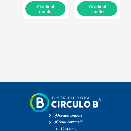
Añadir al
Añadir al
carrito
carrito
¿Quiénes somos?
¿Cómo comprar?
Contacto