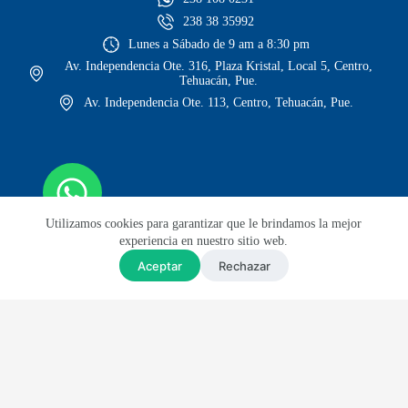
238 38 35992
Lunes a Sábado de 9 am a 8:30 pm
Av. Independencia Ote. 316, Plaza Kristal, Local 5, Centro,
Tehuacán, Pue.
Av. Independencia Ote. 113, Centro, Tehuacán, Pue.
Utilizamos cookies para garantizar que le brindamos la mejor
experiencia en nuestro sitio web.
Aceptar
Rechazar
© Todos los derechos reservados
Sitio web diseñado por Lars GH
Envíos GRATIS en compras mayores a $1,999
Envíos a