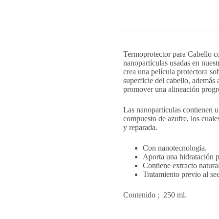
Termoprotector para Cabello co
nanopartículas usadas en nuestr
crea una película protectora so
superficie del cabello, además 
promover una alineación progres
Las nanopartículas contienen ur
compuesto de azufre, los cuales
y reparada.
Con nanotecnología.
Aporta una hidratación 
Contiene extracto natura
Tratamiento previo al se
Contenido : 250 ml.