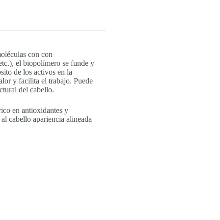
moléculas con con
etc.), el biopolímero se funde y
ito de los activos en la
or y facilita el trabajo. Puede
tural del cabello.
rico en antioxidantes y
al cabello apariencia alineada