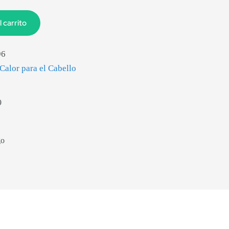
l carrito
96
 Calor para el Cabello
9
go