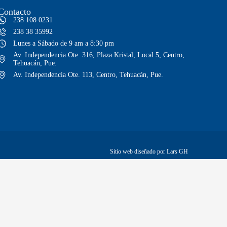
Contacto
238 108 0231
238 38 35992
Lunes a Sábado de 9 am a 8:30 pm
Av. Independencia Ote. 316, Plaza Kristal, Local 5, Centro,
Tehuacán, Pue.
Av. Independencia Ote. 113, Centro, Tehuacán, Pue.
Sitio web diseñado por Lars GH
 mayores a $1,999
Envíos a toda la república mexicana