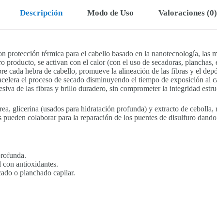
Descripción
Modo de Uso
Valoraciones (0)
n protección térmica para el cabello basado en la nanotecnología, las 
o producto, se activan con el calor (con el uso de secadoras, planchas, 
bre cada hebra de cabello, promueve la alineación de las fibras y el depós
acelera el proceso de secado disminuyendo el tiempo de exposición al cal
iva de las fibras y brillo duradero, sin comprometer la integridad estruc
ea, glicerina (usados para hidratación profunda) y extracto de cebolla, 
 pueden colaborar para la reparación de los puentes de disulfuro dando 
profunda.
l con antioxidantes.
cado o planchado capilar.