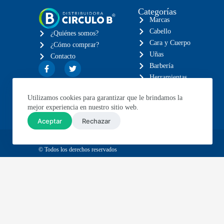
Categorías
Marcas
Cabello
¿Quiénes somos?
Cara y Cuerpo
¿Cómo comprar?
Uñas
Contacto
Barbería
Herramientas
Eléctricos
Utilizamos cookies para garantizar que le brindamos la
Muebles
mejor experiencia en nuestro sitio web.
Aceptar
Rechazar
© Todos los derechos reservados
Envíos GRATIS en compras mayores a $1,999
Envíos 