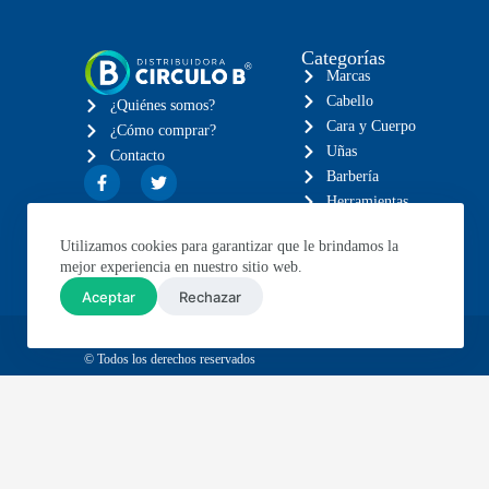
Categorías
Marcas
Cabello
¿Quiénes somos?
Cara y Cuerpo
¿Cómo comprar?
Uñas
Contacto
Barbería
Herramientas
Eléctricos
Utilizamos cookies para garantizar que le brindamos la
Muebles
mejor experiencia en nuestro sitio web.
Aceptar
Rechazar
© Todos los derechos reservados