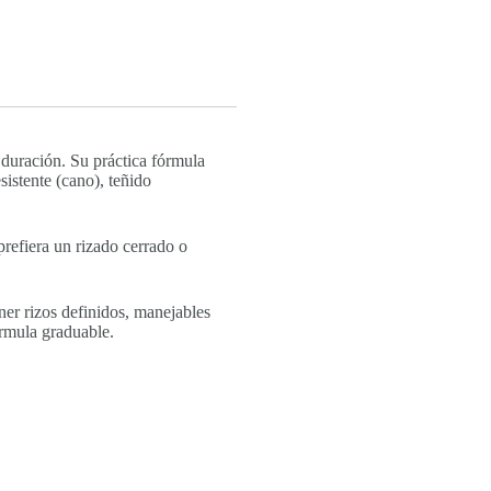
 duración. Su práctica fórmula
sistente (cano), teñido
prefiera un rizado cerrado o
er rizos definidos, manejables
órmula graduable.