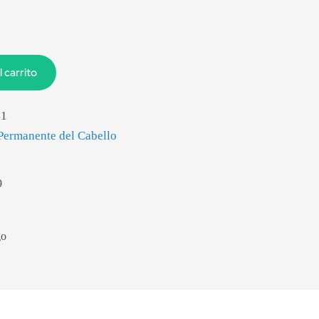
l carrito
41
Permanente del Cabello
9
go