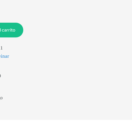
l carrito
11
einar
9
go