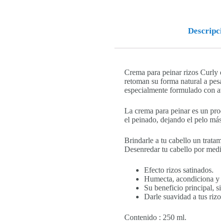
Descripc
Crema para peinar rizos Curly 
retoman su forma natural a pesar
especialmente formulado con av
La crema para peinar es un prod
el peinado, dejando el pelo más 
Brindarle a tu cabello un tratam
Desenredar tu cabello por medio
Efecto rizos satinados.
Humecta, acondiciona y r
Su beneficio principal, s
Darle suavidad a tus riz
Contenido : 250 ml.