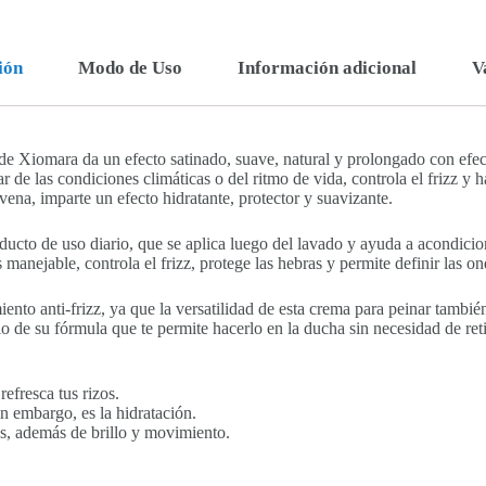
ión
Modo de Uso
Información adicional
V
de Xiomara da un efecto satinado, suave, natural y prolongado con efec
 de las condiciones climáticas o del ritmo de vida, controla el frizz y ha
ena, imparte un efecto hidratante, protector y suavizante.
ucto de uso diario, que se aplica luego del lavado y ayuda a acondiciona
manejable, controla el frizz, protege las hebras y permite definir las on
iento anti-frizz, ya que la versatilidad de esta crema para peinar también 
 de su fórmula que te permite hacerlo en la ducha sin necesidad de reti
efresca tus rizos.
in embargo, es la hidratación.
os, además de brillo y movimiento.