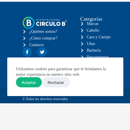
Categorías
Marcas
Cabello
¿Quiénes somos?
Cara y Cuerpo
¿Cómo comprar?
Uñas
Contacto
Barbería
Herramientas
Eléctricos
Utilizamos cookies para garantizar que le brindamos la
Muebles
mejor experiencia en nuestro sitio web.
Aceptar
Rechazar
© Todos los derechos reservados