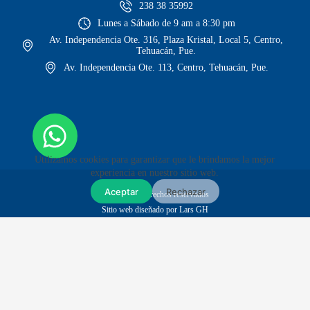
238 38 35992
Lunes a Sábado de 9 am a 8:30 pm
Av. Independencia Ote. 316, Plaza Kristal, Local 5, Centro,
Tehuacán, Pue.
Av. Independencia Ote. 113, Centro, Tehuacán, Pue.
Utilizamos cookies para garantizar que le brindamos la mejor
experiencia en nuestro sitio web.
Aceptar
Rechazar
© Todos los derechos reservados
Sitio web diseñado por Lars GH
Envíos GRATIS en compras mayores a $1,999
Envíos a