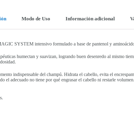
ión
Modo de Uso
Información adicional
V
MAGIC SYSTEM intensivo formulado a base de pantenol y aminoácidos 
rapéuticas humectan y suavizan, logrando buen desenredo al mismo tiem
edosidad.
ento indispensable del champú. Hidrata el cabello, evita el encrespamie
do el adecuado no tiene por qué engrasar el cabello ni restarle volumen
s.