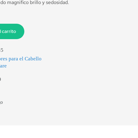
do magnifico brillo y sedosidad.
l carrito
35
es para el Cabello
are
9
go