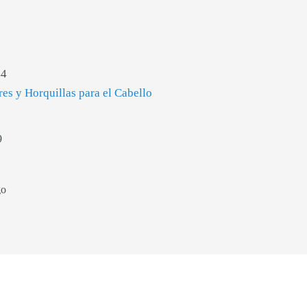
44
res y Horquillas para el Cabello
9
go