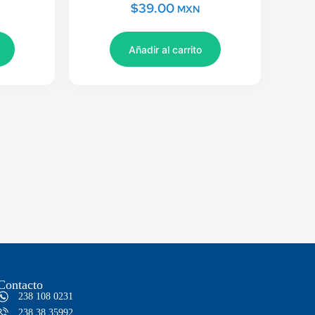
$
39.00
MXN
Añadir al carrito
Contacto
238 108 0231
238 38 35992