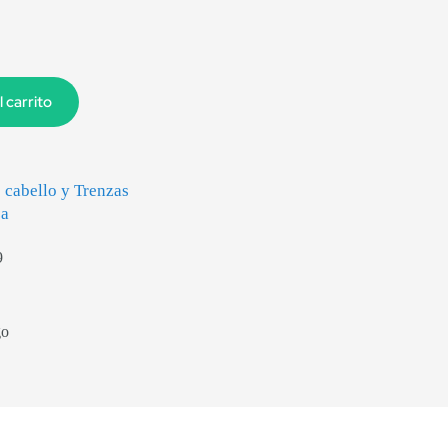
l carrito
 cabello y Trenzas
za
9
go