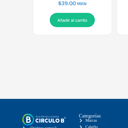
$
39.00
MXN
Añadir al carrito
Categorías
Marcas
Cabello