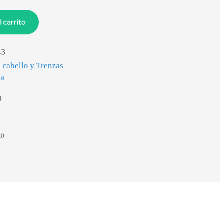
l carrito
43
 cabello y Trenzas
za
9
go