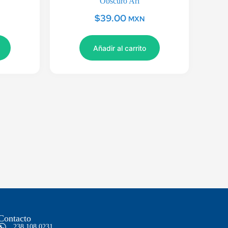
Obscuro Ari
$
39.00
MXN
Añadir al carrito
Contacto
238 108 0231