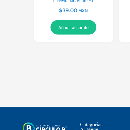
Lila/Morado/Pitufo Ari
$
39.00
MXN
Añadir al carrito
Categorías
Marcas