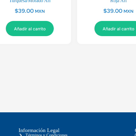
Turquesa/Morado Ari
Roja Ari
$
39.00
$
39.00
MXN
MXN
Añadir al carrito
Añadir al carrito
Información Legal
Términos y Condiciones