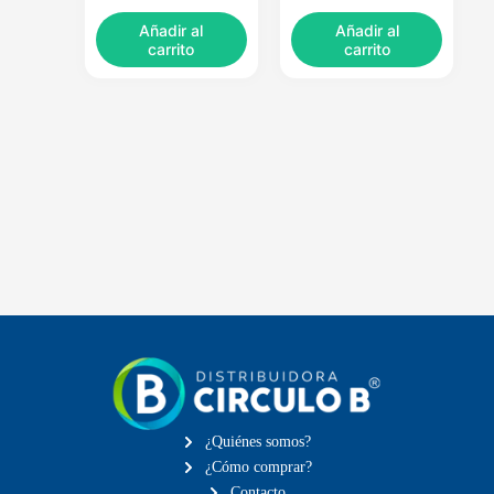
Añadir al
Añadir al
carrito
carrito
¿Quiénes somos?
¿Cómo comprar?
Contacto