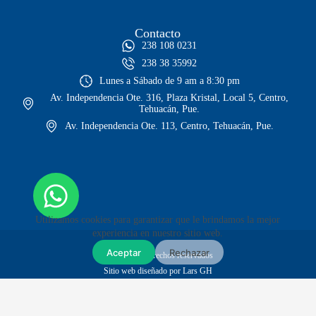
Contacto
238 108 0231
238 38 35992
Lunes a Sábado de 9 am a 8:30 pm
Av. Independencia Ote. 316, Plaza Kristal, Local 5, Centro,
Tehuacán, Pue.
Av. Independencia Ote. 113, Centro, Tehuacán, Pue.
Utilizamos cookies para garantizar que le brindamos la mejor
experiencia en nuestro sitio web.
Aceptar
Rechazar
© Todos los derechos reservados
Sitio web diseñado por Lars GH