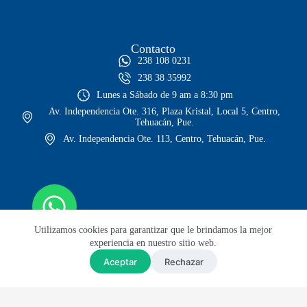
Contacto
238 108 0231
238 38 35992
Lunes a Sábado de 9 am a 8:30 pm
Av. Independencia Ote. 316, Plaza Kristal, Local 5, Centro,
Tehuacán, Pue.
Av. Independencia Ote. 113, Centro, Tehuacán, Pue.
Utilizamos cookies para garantizar que le brindamos la mejor
experiencia en nuestro sitio web.
Aceptar
Rechazar
© Todos los derechos reservados
Sitio web diseñado por Lars GH