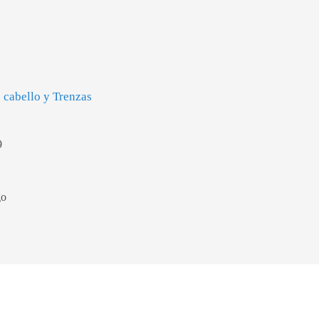
 cabello y Trenzas
9
go