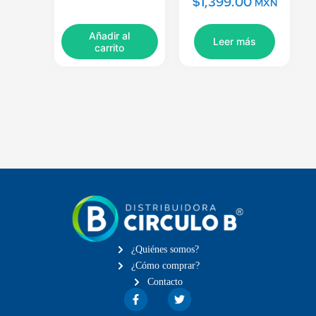
$
1,399.00
MXN
Añadir al
Leer más
carrito
¿Quiénes somos?
¿Cómo comprar?
Contacto