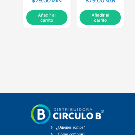
$
79.00
$
79.00
MXN
MXN
Añadir al
Añadir al
carrito
carrito
¿Quiénes somos?
¿Cómo comprar?