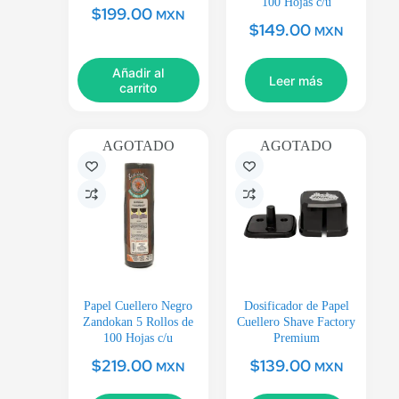
100 Hojas c/u
$
199.00
MXN
$
149.00
MXN
Añadir al
Leer más
carrito
AGOTADO
AGOTADO
Papel Cuellero Negro
Dosificador de Papel
Zandokan 5 Rollos de
Cuellero Shave Factory
100 Hojas c/u
Premium
$
219.00
$
139.00
MXN
MXN