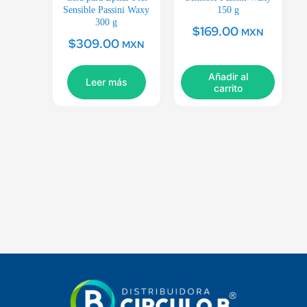
Sensible Passini Waxy
150 g
300 g
$
169.00
MXN
$
309.00
MXN
Añadir al
Leer más
carrito