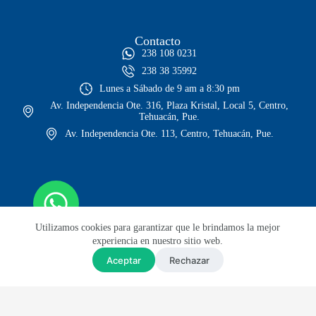
Contacto
238 108 0231
238 38 35992
Lunes a Sábado de 9 am a 8:30 pm
Av. Independencia Ote. 316, Plaza Kristal, Local 5, Centro,
Tehuacán, Pue.
Av. Independencia Ote. 113, Centro, Tehuacán, Pue.
Utilizamos cookies para garantizar que le brindamos la mejor
experiencia en nuestro sitio web.
Aceptar
Rechazar
© Todos los derechos reservados
Sitio web diseñado por Lars GH