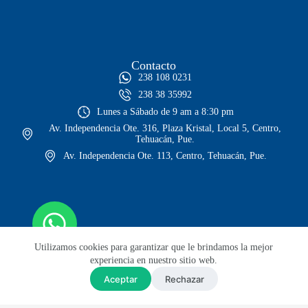
Contacto
238 108 0231
238 38 35992
Lunes a Sábado de 9 am a 8:30 pm
Av. Independencia Ote. 316, Plaza Kristal, Local 5, Centro,
Tehuacán, Pue.
Av. Independencia Ote. 113, Centro, Tehuacán, Pue.
Utilizamos cookies para garantizar que le brindamos la mejor
experiencia en nuestro sitio web.
Aceptar
Rechazar
© Todos los derechos reservados
Sitio web diseñado por Lars GH